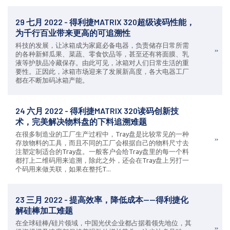
29 七月 2022 - 得利捷MATRIX 320超级读码性能，
为千行百业带来更高的可追溯性
科技的发展，让冰箱成为家庭必备电器，负责储存日常所需
的各种新鲜瓜果、菜蔬、零食饮品等，甚至还有将面膜、乳
液等护肤品冷藏保存。由此可见，冰箱对人们日常生活的重
要性。正因此，冰箱市场迎来了发展新高度，各大电器工厂
都在不断加码冰箱产能。
24 六月 2022 - 得利捷MATRIX 320读码创新技
术，完美解决物料盘的下料追溯难题
在很多制造业的工厂生产过程中，Tray盘是比较常见的一种
存放物料的工具，而且不同的工厂会根据自己的物料尺寸去
注塑定制适合的Tray盘。一般客户会给Tray盘里的每一个料
都打上二维码用来追溯，除此之外，还会在Tray盘上另打一
个码用来做关联，如果在整托T...
23 三月 2022 - 提高效率，降低成本——得利捷化
解硅棒加工难题
在全球硅棒/硅片领域，中国光伏企业都占据着领先地位，其