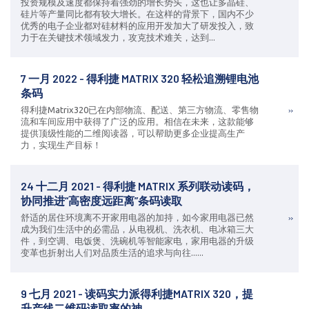
投资规模及速度都保持着强劲的增长势头，这也让多晶硅、
硅片等产量同比都有较大增长。在这样的背景下，国内不少
优秀的电子企业都对硅材料的应用开发加大了研发投入，致
力于在关键技术领域发力，攻克技术难关，达到...
7 一月 2022 - 得利捷 MATRIX 320 轻松追溯锂电池
条码
得利捷Matrix320已在内部物流、配送、第三方物流、零售物
流和车间应用中获得了广泛的应用。相信在未来，这款能够
提供顶级性能的二维阅读器，可以帮助更多企业提高生产
力，实现生产目标！
24 十二月 2021 - 得利捷 MATRIX 系列联动读码，
协同推进“高密度远距离”条码读取
舒适的居住环境离不开家用电器的加持，如今家用电器已然
成为我们生活中的必需品，从电视机、洗衣机、电冰箱三大
件，到空调、电饭煲、洗碗机等智能家电，家用电器的升级
变革也折射出人们对品质生活的追求与向往......
9 七月 2021 - 读码实力派得利捷MATRIX 320，提
升产线二维码读取率的神