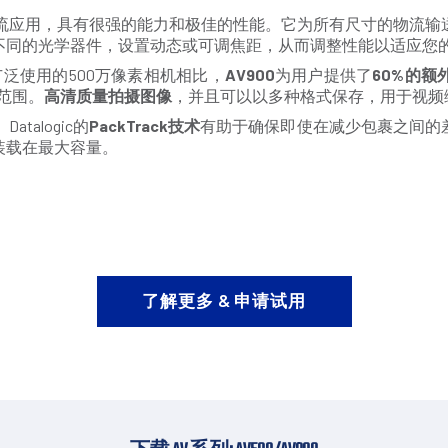
流应用，具有很强的能力和极佳的性能。它为所有尺寸的物流输
不同的光学器件，设置动态或可调焦距，从而调整性能以适应您
泛使用的500万像素相机相比，
AV900
为用户提供了
60%
的额
盖范围。
高清质量拍摄图像
，并且可以以多种格式保存，用于视频编
alogic的
PackTrack
技术
有助于确保即使在减少包裹之间的
装载在最大容量。
了解更多 & 申请试用