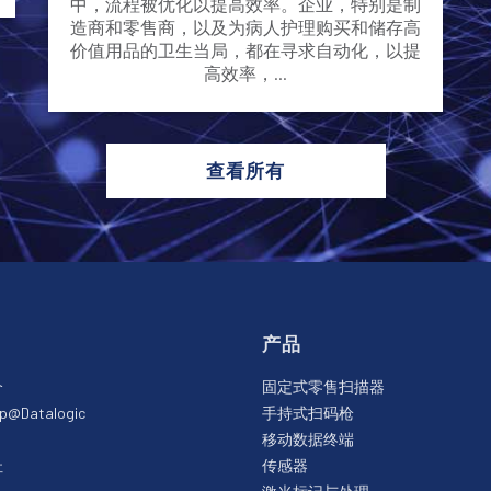
中，流程被优化以提高效率。企业，特别是制
造商和零售商，以及为病人护理购买和储存高
价值用品的卫生当局，都在寻求自动化，以提
高效率，...
查看所有
产品
介
固定式零售扫描器
ip@Datalogic
手持式扫码枪
移动数据终端
址
传感器