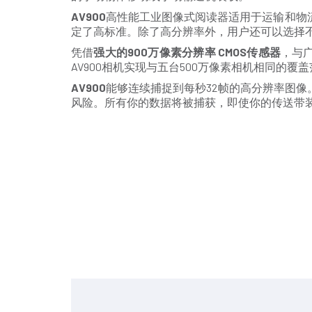
AV900
高性能工业图像式阅读器适用于运输和物
定了高标准。除了高分辨率外，用户还可以选择
凭借
强大的
900
万像素分辨率
CMOS
传感器
，与广
AV900相机实现与五台500万像素相机相同的覆
AV900
能够连续捕捉到每秒32帧的高分辨率图像。Dat
风险。所有你的数据将被捕获，即使你的传送带