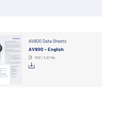
AV900 Data Sheets
AV900 ~ English
PDF / 3,37 Mb