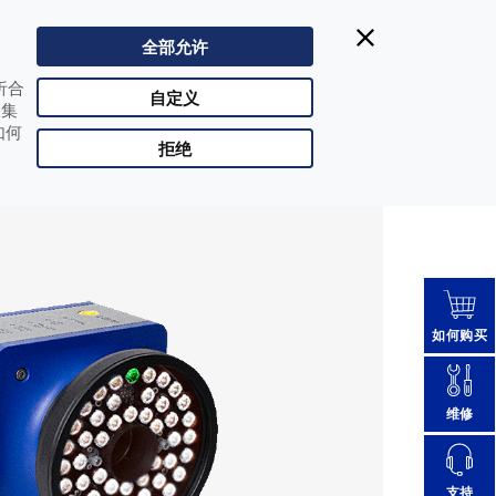
Datalogic得利捷:
| Singapore
400-1188-898
全部允许
CHN |
改变国家
析合
合作伙伴登陆
自定义
收集
如何
拒绝
如何购买
维修
支持