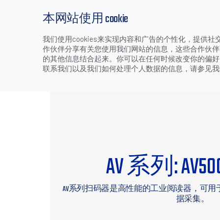
本网站使用 cookie
我们使用cookies来实现内容和广告的个性化，提
产品
行业和应用
下载
支持和服务
作伙伴分享有关您使用我们网站的信息，这些合作伙伴
>
>
>
>
A
首页
产品
固定式工业扫描器
二维图像式阅读器
的其他信息结合起来。你可以在任何时候改变你的偏好。技
联系我们以及我们如何处理个人数据的信息，请参见
AV 系列: AV50
AV系列扫码器是高性能的工业阅读器，可
据采集。