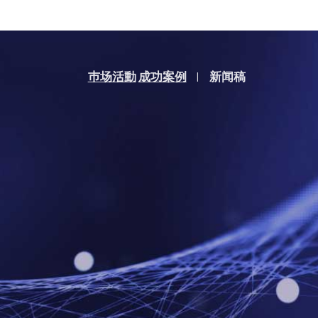
巿场活動
成功案例
新闻稿
|
得利捷高
激光被称
益的绿色清