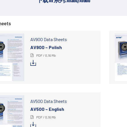
下载 AV 系列: AV500/AV900
heets
AV900 Data Sheets
AV900 ~ Polish
PDF / 0,16 Mb
AV500 Data Sheets
AV500 ~ English
PDF / 0,16 Mb