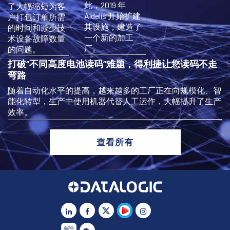
此，2019 年
了大幅缩短为客
Aldelís 开始扩建
户打包订单所需
其设施，建造了
的时间和减少技
一个新的加工
术设备故障数量
厂。
的问题。
打破“不同高度电池读码”难题，得利捷让您读码不走
弯路
随着自动化水平的提高，越来越多的工厂正在向规模化、智
能化转型，生产中使用机器代替人工运作，大幅提升了生产
效率。
查看所有