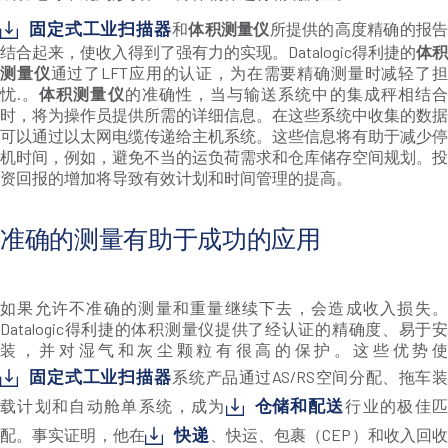
固定式工业扫描器
和
体积测量仪
所提供的高度精确的报
结合起来，使收入得到了强有力的实现。Datalogic得利捷的
体积
测量仪
通过了LFT应用的认证，为在需要精确测量时减轻了
忧.。
体积测量仪
的准确性，当与输送系统中的集成秤相结
时，将为操作员提供所需的详细信息。在这些系统中收集的数据
可以通过以太网电缆传递给主机系统。这些信息将有助于减少停
机时间，例如，避免不当的运负荷需求和仓库储存空间规划。投
资回报的增加将导致有效计划和时间管理的提高。
准确的测量有助于成功的应用
如果允许不准确的测量和重量继续下去，会造成收入损失。
Datalogic得利捷的体积测量仪提供了经认证的精确度、易于安
装，并对湿气和灰尘颗粒有很高的保护。这些优势使
固定式工业扫描器
系统产品通过AS/RS空间分配、拖车装
仓储和配送
载计划和自动舱单系统，成为
行业的极佳
快递
配。事实证明，他在
、快运、包裹（CEP）和收入回