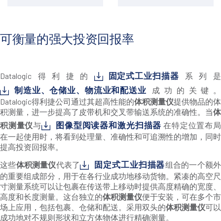
可衡量的强大投资回报率
固定式工业扫描器
Datalogic得利捷的
系列
制造业、仓储业、物流业和配送业
成功的关键。
Datalogic得利捷公司通过其超高性能的
体积测量仪
提供物品的体
积测量，进一步提高了皮带机和交叉带输送系统的准确性。当
体
图像型阅读器和激光扫描器
积测量仪
与
在特定位置布
在一起使用时，将看到处理量、准确性和可追溯性的增加，同时
提高投资回报率。
固定式工业扫描器
这些
体积测量仪
代表了
组合的一个额
的重要组成部分，用于在各行业成功地移动货物。紧凑的高空尺
寸测量系统可以让包裹在传送带上移动时提供高度精确的宽度、
高度和长度测量。这台独立的
体积测量仪
便于安装，可在多个市
场上应用，包括包裹、仓储和配送。采用双头的
体积测量仪
可以
成功地对不规则形状和立方体物体进行精确测量。