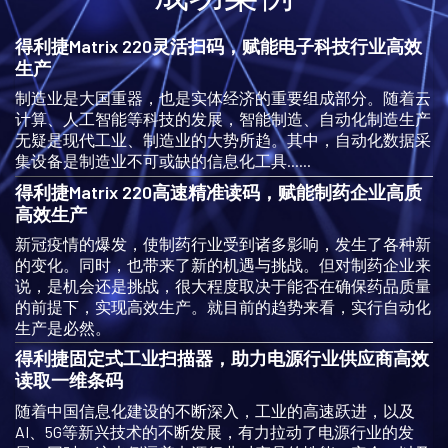
得利捷Matrix 220灵活扫码，赋能电子科技行业高效
生产
制造业是大国重器，也是实体经济的重要组成部分。随着云
计算、人工智能等科技的发展，智能制造、自动化制造生产
无疑是现代工业、制造业的大势所趋。其中，自动化数据采
集设备是制造业不可或缺的信息化工具......
得利捷Matrix 220高速精准读码，赋能制药企业高质
高效生产
新冠疫情的爆发，使制药行业受到诸多影响，发生了各种新
的变化。同时，也带来了新的机遇与挑战。但对制药企业来
说，是机会还是挑战，很大程度取决于能否在确保药品质量
的前提下，实现高效生产。就目前的趋势来看，实行自动化
生产是必然。
得利捷固定式工业扫描器，助力电源行业供应商高效
读取一维条码
随着中国信息化建设的不断深入，工业的高速跃进，以及
AI、5G等新兴技术的不断发展，有力拉动了电源行业的发