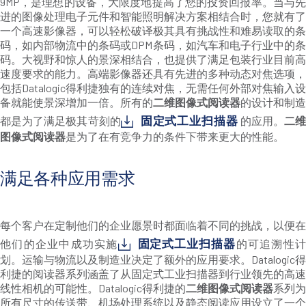
9MP，是理想的设备，大限度地提高了您的投资回报率。当与先
进的图像处理电子元件和智能照明解决方案相结合时，您就有了
一个高速影像器，可以轻松破译极其具有挑战性和难易读取的条
码，如内部物流中的条码或DPM条码，如汽车和电子行业中的条
码。大视野和惊人的景深相结合，也提供了满足包装行业目前高
速度要求的能力。高端影像器还具有先进的多种动态对焦选项，
包括Datalogic得利捷独有的连续对焦，无需任何外部对焦输入设
备就能使景深增加一倍。所有的
二维图像式阅读器
的设计和制造
固定式工业扫描器
都是为了满足极其苛刻的
的应用。
二
图像式阅读器
是为了在有竞争力的条件下带来更大的性能。
满足各种应用需求
每个客户在定制他们的企业愿景时都面临着不同的挑战，以便在
固定式工业扫描器
他们的企业中成功实施
的可追溯性
划。运输与物流以及制造业决定了额外的应用要求。Datalogic得
利捷的阅读器系列涵盖了从固定式工业扫描器到行业领先的高速
线性相机的可能性。Datalogic得利捷的
二维图像式阅读器
系列为
所有尺寸的传送带、机场处理系统以及静态阅读应用设立了一个