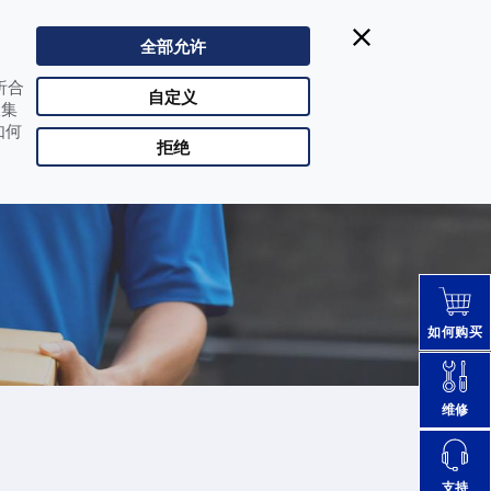
Datalogic得利捷:
| Singapore
400-1188-898
全部允许
CHN |
改变国家
析合
合作伙伴登陆
自定义
收集
如何
拒绝
如何购买
维修
支持