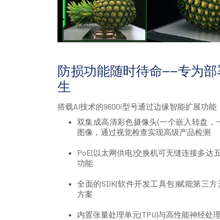
防损功能随时待命——专为
生
搭载AI技术的9600i型号通过边缘智能扩展功
双集成高清彩色摄像头(一个嵌入转盘，
图像，通过视觉检查实现高级产品检测
PoE(以太网供电)交换机可无缝连接多达
功能
全面的SDK(软件开发工具包)赋能第三
方案
内置张量处理单元(TPU)与高性能神经处