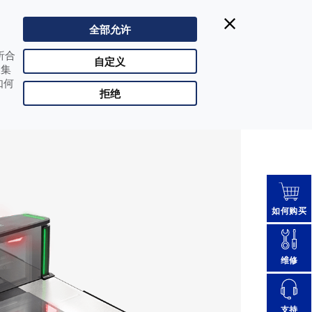
Datalogic得利捷:
| Singapore
400-1188-898
全部允许
CHN |
改变国家
析合
合作伙伴登陆
自定义
收集
如何
拒绝
如何购买
维修
支持