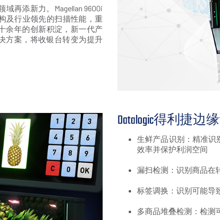
力。Magellan 9600i
构及行业领先的扫描性能，重
捷四十余年的创新积淀，新一代产
解决方案，将收银台转变为提升
Datalogic得
生鲜产品识别：精准识
效率并保护利润空间
漏扫检测：识别商品在
标签调换：识别可能导
多商品堆叠检测：检测