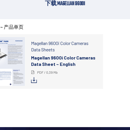
下载 MAGELLAN 9600I
 ~ 产品单页
Magellan 9600i Color Cameras
Data Sheets
Magellan 9600i Color Cameras
Data Sheet ~ English
PDF / 0,39 Mb