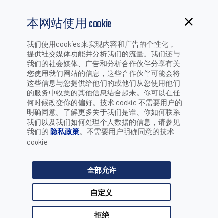
本网站使用 cookie
我们使用cookies来实现内容和广告的个性化，
提供社交媒体功能并分析我们的流量。我们还与
货架补货
我们的社会媒体、广告和分析合作伙伴分享有关
您使用我们网站的信息，这些合作伙伴可能会将
这些信息与您提供给他们的或他们从您使用他们
的服务中收集的其他信息结合起来。你可以在任
货架库存量低或缺货会导致收入损失和服务评价下降。
何时候改变你的偏好。技术 cookie 不需要用户的
零售商应持续对货架进行补货，以确保为销售产品做好准
明确同意。了解更多关于我们是谁、你如何联系
备。DATALOGIC得利捷移动数据终端和手持式阅读器直观、
我们以及我们如何处理个人数据的信息，请参见
符合人体工学，零售工作人员使用这些产品，可保证全天高
我们的
隐私政策
。不需要用户明确同意的技术
效作业。
cookie
推荐产品
全部允许
自定义
拒绝