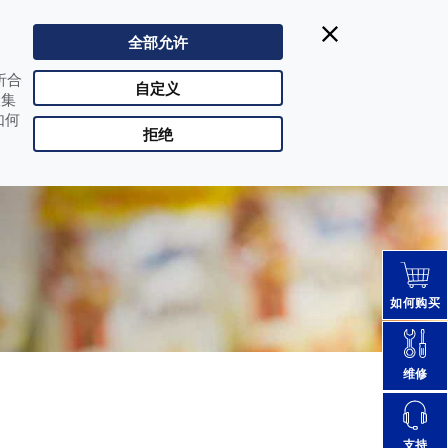
Datalogic得利捷:
| Singapore
400-1188-898
全部允许
CHN |
改变国家
析合
合作伙伴登陆
自定义
收集
如何
拒绝
如何购买
维修
支持