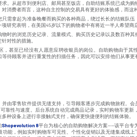
要求。从超市到便利店、邮局甚至饭店，自助结账系统已成为购物
，对消费者而言，这种自主控制的交易具有更好的体验感，而这
您只需拿起为准备晚餐而购买的各种商品，绕过长长的结账队伍
一项研究表明，在美国45岁以下的购物者中有将近一半人希望商
购物时的浏览历史记录、流量模式、购买历史记录以及数百种其
定针对性的措施。
区，甚至已经没有人愿意应聘收银员的岗位。自助购物由于其
口等待顾客并进行重复性的扫描任务，因此可以安排他们从事更
。
，并由零售软件提供无缝支持，引导顾客逐步完成购物旅程。会
认，确保高可靠性与速度。后台系统自动完成商品记录，实时购物车
在多种设备上进行非接触式支付，确保更快捷便利的结账体验。
的
Shopevolution 8
平台为核心的自助购物解决方案——该平台专
锁了更多高级功能，例如实时购物车可见性、个性化促销以及无缝集成