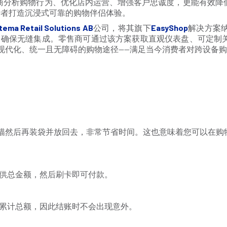
商分析购物行为、优化店内运营、增强客户忠诚度，更能有效降
费者打造沉浸式可靠的购物伴侣体验。
tema Retail Solutions AB
公司，将其旗下
EasyShop
解决方案
PI确保无缝集成。零售商可通过该方案获取直观仪表盘、可定制
提供现代化、统一且无障碍的购物途径——满足当今消费者对跨设
扫描然后再装袋并放回去，非常节省时间。这也意味着您可以在
供总金额，然后刷卡即可付款。
累计总额，因此结账时不会出现意外。