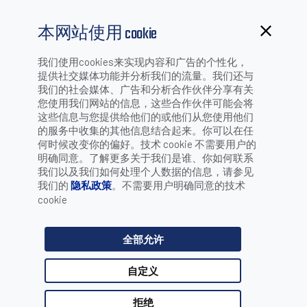
本网站使用 cookie
我们使用cookies来实现内容和广告的个性化，
提供社交媒体功能并分析我们的流量。我们还与
我们的社会媒体、广告和分析合作伙伴分享有关
您使用我们网站的信息，这些合作伙伴可能会将
这些信息与您提供给他们的或他们从您使用他们
入境处理流程
的服务中收集的其他信息结合起来。你可以在任
何时候改变你的偏好。技术 cookie 不需要用户的
明确同意。了解更多关于我们是谁、你如何联系
我们以及我们如何处理个人数据的信息，请参见
我们的
隐私政策
。不需要用户明确同意的技术
cookie
对货车、卡车、拖车和 飞机集装箱进行卸货 时，
DATALOGIC得利捷技术可 以在各种包裹搬运到主要设 施
全部允许
时，轻松地识别它们。 视觉系统和固定式阅读器读 取每个
包裹上的条码信息， 将其引导至正确的位置并保 持可追踪
性。
自定义
拒绝