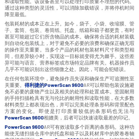
和读取性能。该设备甚至可以处理打印质量不理想的代码。
通过这种类型的灵活性，可以消除加载错误，并将停机时间
降至最低。
包装耗材的成本正在上升。如今，袋子、小袋、收缩膜、管
子、套筒、包装、卷筒纸、托盘、纸箱和箱子都更贵，有时
甚至可能超过它们所含物品的成本。确保将合适的耗材装载
到自动化包装线上，对于避免不必要的浪费和确保正确无瑕
的操作至关重要。当多个产品的耗材包装材料尺寸和类型相
同，但差异较小时，实现这一目标就变得尤为棘手。这些差
异可能与语言、营养标签或市场特定品牌有关。机器操作员
几乎不可能识别出这些细微之处。因此，可能会犯错误。
在任何包装环境中，避免操作员失误和确保生产可追溯性至
关重要。
得利捷的PowerS
can
9600
AR可以帮助包装设施避
免不必要的废物产生以及相关的处理和处置成本。坚固耐用
的手持扫描枪具有无与伦比的耐用性和读取性能，在大多数
材料类型上都表现出色，并可以完美处理条形码和背景配色
方案的变化。即使是打印质量较低的条形码也无法与
PowerS
can
9600
相媲美，后者可以快速读取最差的印记。
PowerS
can
9600
AR可有效读取多个距离的条形码。这种功
能使无缝扫描仓库中的托盘和箱子以及耗材库中的胶卷卷轴