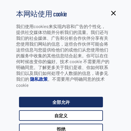
本网站使用 cookie
食品饮料二次包装解决方
我们使用cookies来实现内容和广告的个性化，
提供社交媒体功能并分析我们的流量。我们还与
我们的社会媒体、广告和分析合作伙伴分享有关
您使用我们网站的信息，这些合作伙伴可能会将
案
这些信息与您提供给他们的或他们从您使用他们
饮料和食品二次包装
是指将各种预包装产品组合在一起的包
的服务中收集的其他信息结合起来。你可以在任
装。二次包装与实际产品不直接接触，因此，
二次包装
的使
何时候改变你的偏好。技术 cookie 不需要用户的
用和应用通常与一次包装明显不同。二次包装材料包括硬纸
明确同意。了解更多关于我们是谁、你如何联系
板箱、纸箱、硬纸板箱或塑料板条箱以及收缩包装。然而，
我们以及我们如何处理个人数据的信息，请参见
重要的是能够阅读、识别和验证所有形式的
二次包装
，以保
我们的
隐私政策
。不需要用户明确同意的技术
持供应链中产品的可追溯性。
cookie
二次包装
上的条形码和其他识别标记必须在各种不同的表面
上仍然可读，即使在任何角度或照明条件下受损或磨损。
全部允许
在
二次包装
上打印和应用条形码标签需要立即检查和验证，
通常是在源头，并且需要集成摄像头技术。然而，当产品被
自定义
捆绑到二次包装中以更有效地移动更多的物品时，在读取二
次条形码时会出现一系列新的挑战。以条形码标签应用于热
拒绝