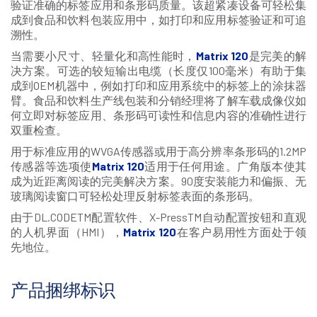
验证准确的标签应用和条形码质量。该超紧凑设备可轻松集
成到食品和饮料包装应用中，如打印和应用标签验证和可追
溯性。
当需要小尺寸、轻量化和高性能时，
Matrix 120
是完美的解
决方案。可选的较短输出电缆（长度仅100毫米）有助于集
成到OEM机器中，例如打印和应用系统中的标签上的涂抹器
臂。食品和饮料生产线包装和分销经理将了解车载成像仪如
何立即对标签应用、条形码可读性和信息内容的准确性进行
双重检查。
用于标准应用的WVGA传感器或用于高分辨率条形码的1.2MP
传感器等选项使
Matrix 120
适用于任何用途。广角版本使其
成为近距离阅读的完美解决方案。90度安装能力和偏振、无
玻璃阅读窗口可轻松处理反射标签表面的条形码。
由于DL.CODETM配置软件、X-PressTM自动配置按钮和直观
的人机界面（HMI），
Matrix 120
在客户易用性方面处于领
先地位。
产品捆绑标识