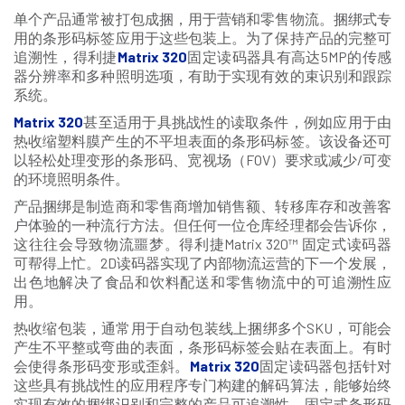
单个产品通常被打包成捆，用于营销和零售物流。捆绑式专
用的条形码标签应用于这些包装上。为了保持产品的完整可
追溯性，得利捷
Matrix 320
固定读码器具有高达5MP的传感
器分辨率和多种照明选项，有助于实现有效的束识别和跟踪
系统。
Matrix 320
甚至适用于具挑战性的读取条件，例如应用于由
热收缩塑料膜产生的不平坦表面的条形码标签。该设备还可
以轻松处理变形的条形码、宽视场（FOV）要求或减少/可变
的环境照明条件。
产品捆绑是制造商和零售商增加销售额、转移库存和改善客
户体验的一种流行方法。但任何一位仓库经理都会告诉你，
这往往会导致物流噩梦。得利捷Matrix 320™ 固定式读码器
可帮得上忙。2D读码器实现了内部物流运营的下一个发展，
出色地解决了食品和饮料配送和零售物流中的可追溯性应
用。
热收缩包装，通常用于自动包装线上捆绑多个SKU，可能会
产生不平整或弯曲的表面，条形码标签会贴在表面上。有时
会使得条形码变形或歪斜。
Matrix 320
固定读码器包括针对
这些具有挑战性的应用程序专门构建的解码算法，能够始终
实现有效的捆绑识别和完整的产品可追溯性。固定式条形码