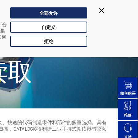
Datalogic得利捷:
| Singapore
400-1188-898
全部允许
CHN |
改变国家
析合
合作伙伴登陆
自定义
收集
如何
拒绝
读取
如何购买
维修
永久、快速的代码制造零件和部件的多重选择。具有
，DATALOGIC得利捷工业手持式阅读器带您领
支持