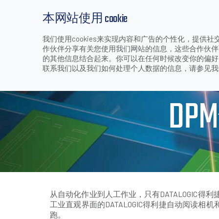
本网站使用 cookie
我们使用cookies来实现内容和广告的个性化，提
产品
行业和应用
下载
支持和服务
作伙伴分享有关您使用我们网站的信息，这些合作伙伴
>
>
>
>
DPM代码标记和
首页
行业和应用
制造
电子行业
的其他信息结合起来。你可以在任何时候改变你的偏好。技
联系我们以及我们如何处理个人数据的信息，请参见
D
从自动化作业到人工作业，只有DATALOGI
工业直观界面的DATALOGIC得利捷自动阅读
跑。