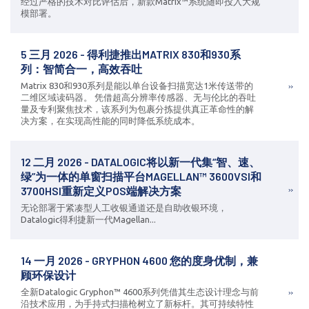
经过严格的技术对比评估后，新款Matrix™系统随即投入大规
模部署。
5 三月 2026 - 得利捷推出MATRIX 830和930系
列：智简合一，高效吞吐
Matrix 830和930系列是能以单台设备扫描宽达1米传送带的
二维区域读码器。 凭借超高分辨率传感器、无与伦比的吞吐
量及专利聚焦技术，该系列为包裹分拣提供真正革命性的解
决方案，在实现高性能的同时降低系统成本。
12 二月 2026 - DATALOGIC将以新一代集“智、速、
绿”为一体的单窗扫描平台MAGELLAN™ 3600VSI和
3700HSI重新定义POS端解决方案
无论部署于紧凑型人工收银通道还是自助收银环境，
Datalogic得利捷新一代Magellan...
14 一月 2026 - GRYPHON 4600 您的度身优制，兼
顾环保设计
全新Datalogic Gryphon™ 4600系列凭借其生态设计理念与前
沿技术应用，为手持式扫描枪树立了新标杆。其可持续特性