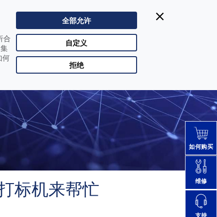
电Datalogic得利捷:
| Singapore
+65 64351311
全部允许
CHN |
改变国家
析合
合作伙伴登陆
自定义
收集
如何
拒绝
如何购买
维修
激光打标机来帮忙
支持