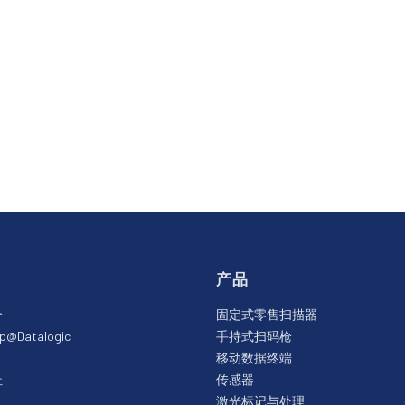
产品
介
固定式零售扫描器
ip@Datalogic
手持式扫码枪
移动数据终端
址
传感器
激光标记与处理