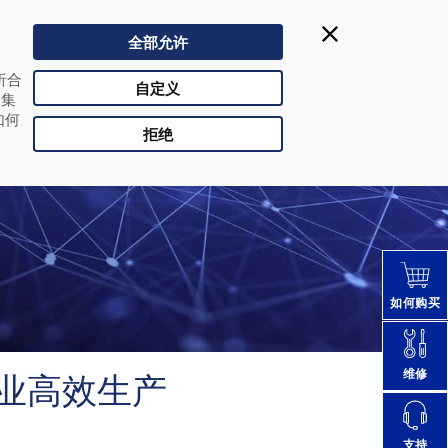
电Datalogic得利捷:
| Singapore
+65 64351311
全部允许
CHN |
改变国家
析合
合作伙伴登陆
自定义
收集
如何
拒绝
如何购买
维修
力企业高效生产
支持