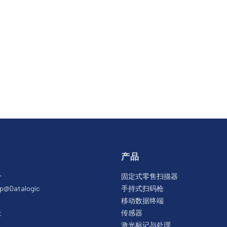
产品
介
固定式零售扫描器
ip@Datalogic
手持式扫码枪
移动数据终端
址
传感器
激光标记与处理