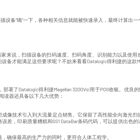
扫描设备“嘀”一下，各种相关信息就能被快速录入，最终计算出
于商家来说，扫描设备的扫码速度、扫码角度、识别能力以及使用
满足这些要求呢？不妨来看看Datalogic得利捷的这款Magell
talogic得利捷Magellan 3200Vsi用于POS收银。优
条码阅读器还具备以下几大优势：
ic的新型成像技术引入到大流量定点销售。它保留了高性能全向激
差，印刷质量糟糕和GS1 DataBar条码代码，可以提供出色
描，确保最高的生产力的同时，更符合人体工程学。