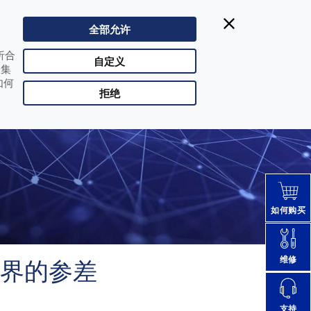
Datalogic得利捷:
| Singapore
400-1188-898
全部允许
CHN |
改变国家
析合
合作伙伴登陆
自定义
收集
如何
拒绝
如何购买
维修
S收银界的参差
支持