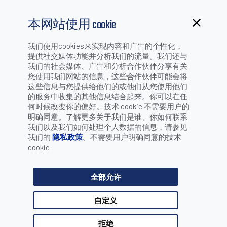
本网站使用 cookie
我们使用cookies来实现内容和广告的个性化，
提供社交媒体功能并分析我们的流量。我们还与
成功案例
我们的社会媒体、广告和分析合作伙伴分享有关
您使用我们网站的信息，这些合作伙伴可能会将
这些信息与您提供给他们的或他们从您使用他们
的服务中收集的其他信息结合起来。你可以在任
得利捷服务一应俱全，尽
何时候改变你的偏好。技术 cookie 不需要用户的
明确同意。了解更多关于我们是谁、你如何联系
显竞争强优势
我们以及我们如何处理个人数据的信息，请参见
我们的
隐私政策
。不需要用户明确同意的技术
cookie
概述
全部允许
汽车制造业竞争激烈，各大汽车制造商对于车辆的性能、安
全等问题的把控越发严格，致力于为消费者带去最优体验。
自定义
也正因如此，制造商们对于零件加工的要求也是精益求精。
如何顺应时代需求，提高生产效率并优化经济利益，是提高
拒绝
竞争力的关键。