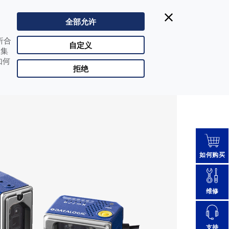
Datalogic得利捷:
| Singapore
400-1188-898
全部允许
CHN |
改变国家
析合
合作伙伴登陆
自定义
收集
如何
拒绝
如何购买
维修
支持