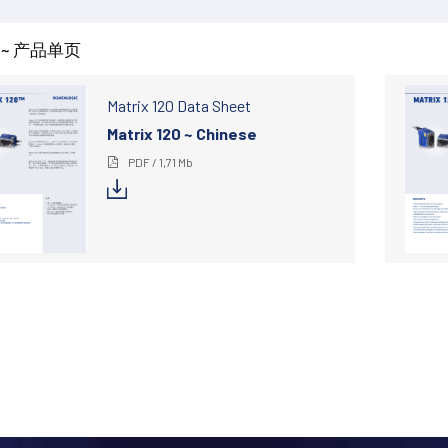
 ~ 产品单页
Matrix 120 Data Sheet
Matrix 120 ~ Chinese
PDF / 1,71 Mb