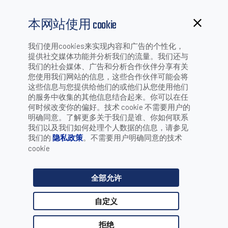
本网站使用 cookie
我们使用cookies来实现内容和广告的个性化，
提供社交媒体功能并分析我们的流量。我们还与
组织
我们的社会媒体、广告和分析合作伙伴分享有关
您使用我们网站的信息，这些合作伙伴可能会将
这些信息与您提供给他们的或他们从您使用他们
的服务中收集的其他信息结合起来。你可以在任
何时候改变你的偏好。技术 cookie 不需要用户的
凭借50年来的专业挑战和市场领导地位，DATALOGIC得利捷
明确同意。了解更多关于我们是谁、你如何联系
不断精简其组织以致力于未来发展。DATALOGIC得利捷一直
我们以及我们如何处理个人数据的信息，请参见
推动并引领了自动数据采集和工厂自动化的发展，知道如何
我们的
隐私政策
。不需要用户明确同意的技术
本地化地使其结构适应目标行业的未来需求。DATALOGIC得
cookie
利捷的产品和解决方案可以满足零售、制造、运输和物流以
及医疗保健行业的所有客户需求。为了确保向每个地区提供
最佳的服务和适当的行业专业知识，将公司划分成三个主要
全部允许
地区：欧洲、中东、非洲和印度（EMEAI）；美洲；及亚太
地区（APAC）。对于DATALOGIC得利捷而言，这个组织架
自定义
构在业务前景和流程方面，提供了更高一层的视图。
DOWNLOAD ORGANIZATION CHART
拒绝