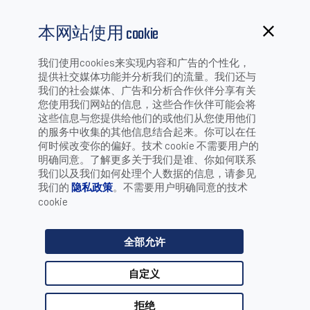
本网站使用 cookie
我们使用cookies来实现内容和广告的个性化，
提供社交媒体功能并分析我们的流量。我们还与
我们的社会媒体、广告和分析合作伙伴分享有关
公司简介
您使用我们网站的信息，这些合作伙伴可能会将
这些信息与您提供给他们的或他们从您使用他们
的服务中收集的其他信息结合起来。你可以在任
何时候改变你的偏好。技术 cookie 不需要用户的
明确同意。了解更多关于我们是谁、你如何联系
Datalogic得利捷是自动数据采集和工厂自动化市场的全球技
我们以及我们如何处理个人数据的信息，请参见
术领导者，专门设计和生产条码阅读器、移动数据终端、传
我们的
隐私政策
。不需要用户明确同意的技术
感、测量与安全、视觉系统及激光标记系统。
cookie
积极了解和及时响应所有客户需求，以及持续创新和高品质
的产品供应，是Datalogic得利捷50多年来取得成功的基础。
全部允许
DATALOGIC得利捷为零售业、运输与物流业、制造业及医疗
卫生业等各行业的全方位应用提供创新高效的整体解决方
自定义
案。
得利捷（深圳）工业自动化有限公司（隶属于Datalogic
拒绝